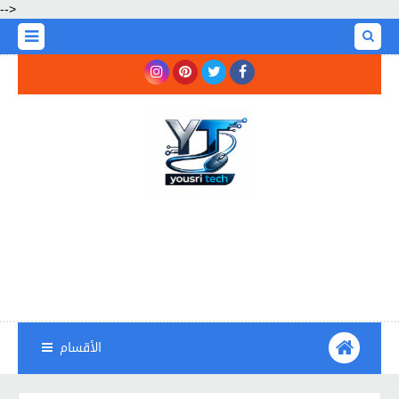
-->
الأقسام