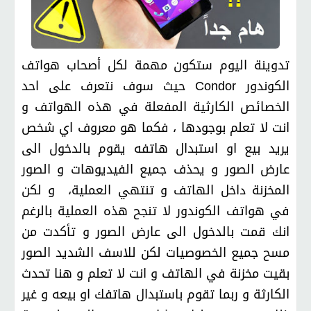
تدوينة اليوم ستكون مهمة لكل أصحاب هواتف
الكوندور Condor حيث سوف نتعرف على احد
الخصائص الكارثية المفعلة في هذه الهواتف و
انت لا تعلم بوجودها ، فكما هو معروف اي شخص
يريد بيع او استبدال هاتفه يقوم بالدخول الى
عارض الصور و يحذف جميع الفيديوهات و الصور
المخزنة داخل الهاتف و تنتهي العملية، و لكن
في هواتف الكوندور لا تنجح هذه العملية بالرغم
انك قمت بالدخول الى عارض الصور و تأكدت من
مسح جميع الخصوصيات لكن للاسف الشديد الصور
بقيت مخزنة في الهاتف و انت لا تعلم و هنا تحدث
الكارثة و ربما تقوم باستبدال هاتفك او بيعه و غير