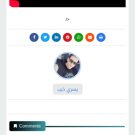
/>
يسري ذيب
Comments