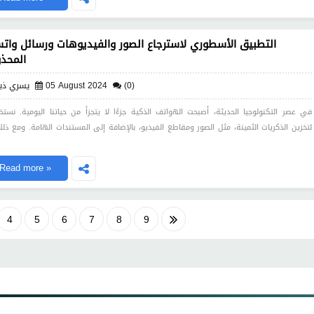
التطبيق الأسطوري لاسترجاع الصور والفيديوهات ورسائل وات
المحذ
(0)
05 August 2024
يسري ذي
في عصر التكنولوجيا الحديثة، أصبحت الهواتف الذكية جزءًا لا يتجزأ من حياتنا اليومية. نستخ
لتخزين الذكريات الثمينة، مثل الصور ومقاطع الفيديو، بالإضافة إلى المستندات الهامة. ومع ذلك
Read more »
4
5
6
7
8
9
13
14
15
16
17
18
19
20
21