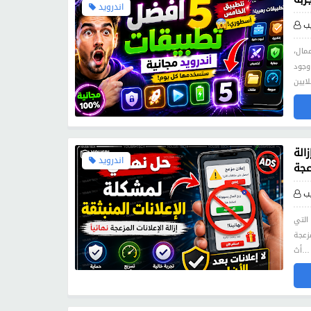
اندرويد
ب
مال،
وجود
الة
اندرويد
عجة
ب
التي
زعجة
أث…