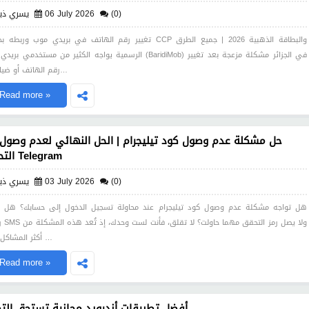
(0)
06 July 2026
يسري ذي
تغيير رقم الهاتف في بريدي موب وربطه بحساب CCP والبطاقة الذهبية 2026 | جم
الرسمية يواجه الكثير من مستخدمي بريدي موب (BaridiMob) في الجزائر مشكلة مزعجة 
رقم الهاتف أو ضياع ش…
Read more »
حل مشكلة عدم وصول كود تيليجرام | الحل النهائي لعدم وصول 
التحقق Telegram
(0)
03 July 2026
يسري ذي
هل تواجه مشكلة عدم وصول كود تيليجرام عند محاولة تسجيل الدخول إلى حسابك؟ هل ت
رسالة S
أكثر المشاكل التي …
Read more »
أفضل تطبيقات أندرويد مجانية تستحق التج