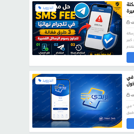
فضل 3 طرق لتجاوز رسوم
اندرويد
يرة
ب
S عند
كبير
طأ تسجيل
اندرويد
ب
خول خاطئة