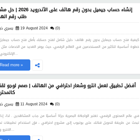
إنشاء حساب جيميل بدون رقم هاتف على الأندروي
طلب رقم اله
(0)
19 August 2024
يسري ذي
كيفية فتح حساب جيمايل بدون رقم هاتف: دليل شامل لفتح حسابك بأمان فتح حساب جيمايل
خطوة أساسية للكثير من المستخدمين في العالم الرقمي، حيث يوفر العديد من الخدمات مثل ال
الإلكتروني، وال…
Read more »
أفضل تطبيق لعمل انترو وشعار احترافي من الهاتف | صمم لوجو لقن
كالمحتر
(0)
11 August 2024
يسري ذي
في عالم المحتوى الرقمي، تعتبر الواجهة البصرية جزءًا أساسيًا من جذب المشاهدين . لذا، إذا
تبحث عن طريقة لتحويل قناتك على يوتيوب إلى مشروع احترافي ، فإن استخدام تطبيقات ت
الانترو والشع…