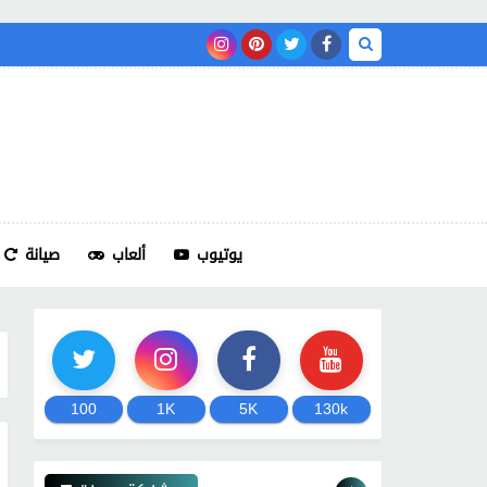
يوتيوب
ألعاب
صيانة
100
1K
5K
130k