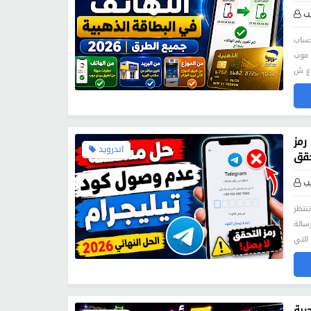
ب
يع الطرق
بعد تغيير
رمز
اندرويد
ب
نتظر
SM ولا يصل رمز التحقق مهما حاولت؟ لا تقلق، فأنت لست وحدك، إذ تُعد هذه المشكلة من
ربة