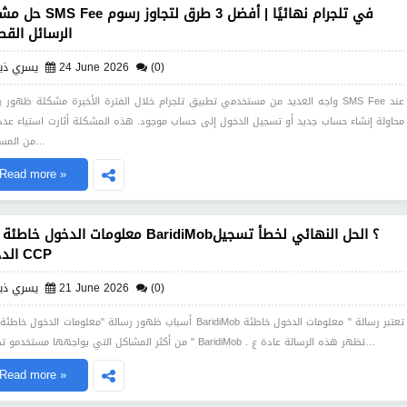
حل مشكلة SMS Fee في تلجرام نهائيًا | أ
الرسائل القص
(0)
24 June 2026
يسري ذي
واجه العديد من مستخدمي تطبيق تلجرام خلال الفترة الأخيرة مشكلة ظهور رسالة MS Fee
محاولة إنشاء حساب جديد أو تسجيل الدخول إلى حساب موجود. هذه المشكلة أثارت استياء عدد 
من المستخدم…
Read more »
معلومات الدخول خاطئة في BaridiMob؟ الحل النهائي لخ
الدخول CCP
(0)
21 June 2026
يسري ذي
أسباب ظهور رسالة "معلومات الدخول خاطئة" في BaridiMob تعتبر رسالة " معلومات الد
" من أكثر المشاكل التي يواجهها مستخدمو تطبيق BaridiMob . تظهر هذه الرسالة عادة ع…
Read more »