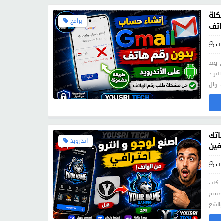
د 2026 | حل مشكلة
برامج
اتف
ب
 يعد
بريد
اتك
اندرويد
فين
ب
 كنت
صميم