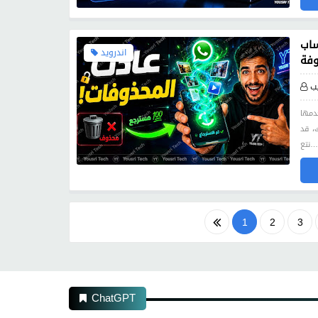
ساب
اندرويد
وفة
ب
دمها
، قد
نتع…
1
2
3
10
11
12
ChatGPT