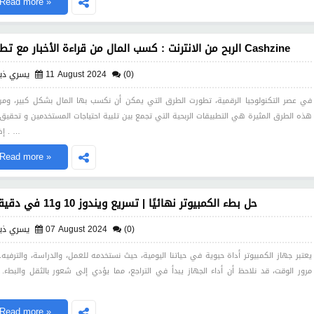
Read more »
الربح من الانترنت : كسب المال من قراءة الأخبار مع تطبيق Cashzine
(0)
11 August 2024
يسري ذي
في عصر التكنولوجيا الرقمية، تطورت الطرق التي يمكن أن نكسب بها المال بشكل كبير، ومن
هذه الطرق المثيرة هي التطبيقات الربحية التي تجمع بين تلبية احتياجات المستخدمين و تحقيق
إضافي . …
Read more »
حل بطء الكمبيوتر نهائيًا | تسريع ويندوز 10 و11 في دقيقتين
(0)
07 August 2024
يسري ذي
يعتبر جهاز الكمبيوتر أداة حيوية في حياتنا اليومية، حيث نستخدمه للعمل، والدراسة، والترفيه.
مرور الوقت، قد نلاحظ أن أداء الجهاز يبدأ في التراجع، مما يؤدي إلى شعور بالثقل والبطء.
Read more »