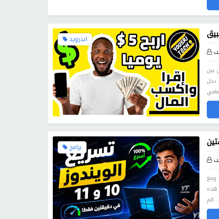
اندرويد
ب
 بين
 دخل
برامج
ب
 ومع
 هذه
الم…