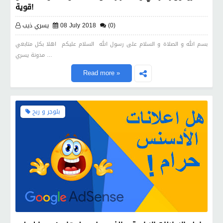
قوية!
(0)
08 July 2018
يسري ذيب
بسم الله و الصلاة و السلام على رسول الله السلام عليكم اهلا بكل متابعي
مدونة يسري …
Read more »
بلوجر و ربح