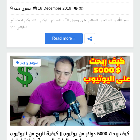
(0)
16 December 2019
يسري ذيب
بسم الله و الصلاة و السلام على رسول الله السلام عليكم اهلا بكم اصدقائي
متابعي مدو…
Read more »
بلوجر و ربح
كيف ربحت 5000 دولار من يوتيوب|| كيفية الربح من اليوتيوب