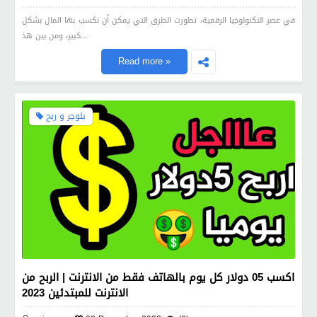
في عصر التكنولوجيا الرقمية، تطورت الطرق التي يمكن أن نكسب بها المال بشكل
كبير، ومن بين هذ…
Read more »
بلوجر و ربح
اكسب 05 دولار كل يوم بالهاتف فقط من الانترنت | الربح من
الانترنت للمبتدئين 2023