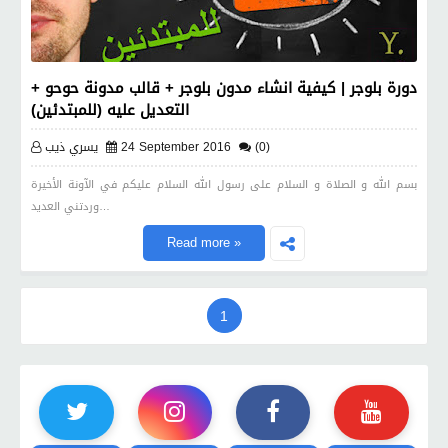
دورة بلوجر | كيفية انشاء مدون بلوجر + قالب مدونة حوحو +
التعديل عليه (للمبتدئين)
(0)
24 September 2016
يسري ذيب
بسم الله و الصلاة و السلام على رسول الله السلام عليكم في الآونة الأخيرة
وردتني العديد…
Read more »
1