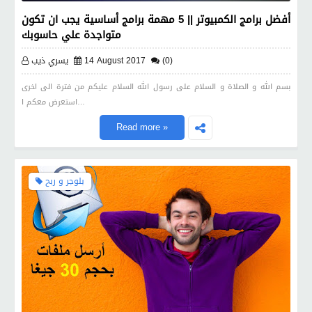
أفضل برامج الكمبيوتر || 5 مهمة برامج أساسية يجب ان تكون
متواجدة علي حاسوبك
(0)
14 August 2017
يسري ذيب
بسم الله و الصلاة و السلام على رسول الله السلام عليكم من فترة الى اخرى
استعرض معكم ا…
Read more »
بلوجر و ربح