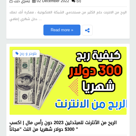
(0)
02 December 2022
يسري ذيب
الربح من الانترنت حلم الكثير من مستخدمي الشبكة العنكبوتية ، ففكرة أنك تملك
دخل شهري إضافي …
Read more »
بلوجر و ربح
الربح من الأنترنت للمبتدئين 2023 دون رأس مال | اكسب
300$ دولار شهريا من النت "مجاناً "