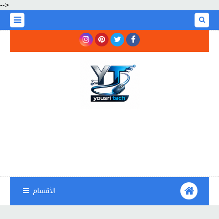
-->
الأقسام