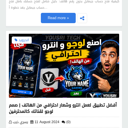
كيفية فتح حساب جيمايل بدون رقم هاتف: دليل شامل لفتح حسابك بأمان فتح
حساب جيمايل يعد خطوة أ…
Read more »
اندرويد
أفضل تطبيق لعمل انترو وشعار احترافي من الهاتف | صمم
لوجو لقناتك كالمحترفين
(0)
11 August 2024
يسري ذيب