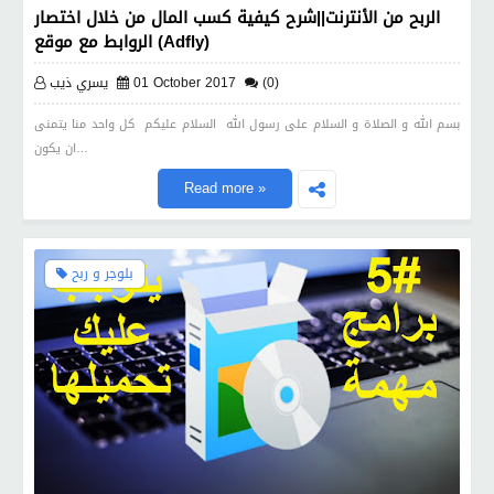
الربح من الأنترنت||شرح كيفية كسب المال من خلال اختصار
الروابط مع موقع (Adfly)
(0)
01 October 2017
يسري ذيب
بسم الله و الصلاة و السلام على رسول الله السلام عليكم كل واحد منا يتمنى
ان يكون…
Read more »
بلوجر و ربح