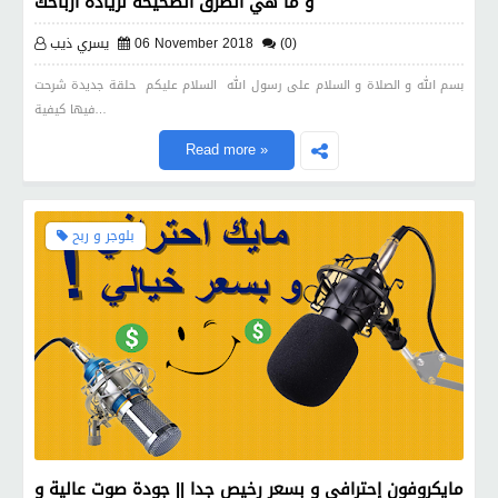
و ما هي الطرق الصحيحة لزيادة ارباحك
(0)
06 November 2018
يسري ذيب
بسم الله و الصلاة و السلام على رسول الله السلام عليكم حلقة جديدة شرحت
فيها كيفية…
Read more »
بلوجر و ربح
مايكروفون إحترافي و بسعر رخيص جدا || جودة صوت عالية و