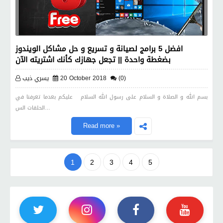
افضل 5 برامج لصيانة و تسريع و حل مشاكل الويندوز
بضغطة واحدة || تجعل جهازك كأنك اشتريته الآن
(0)
20 October 2018
يسري ذيب
بسم الله و الصلاة و السلام على رسول الله السلام عليكم بعدما تعرفنا في
الحلقات الس…
Read more »
1
2
3
4
5