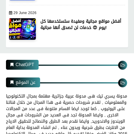
29 June 2026
أفضل مواقع مجانية ومفيدة ستستخدمها كل
يوم 😍 خدمات لن تصدق أنها مجانية!
ChatGPT
عن الموقع
مدونة يسري تيك هى مدونة عربية جزائرية مهتمة بمجال التكنولوجيا
والمعلوميات , تقدم شروحات حصرية فى هذا المجال من خلال قناتنا
على اليوتيوب , كما توجد ايضا اقسام متنوعة فى عدد من المجالات
الاخرى , وايضا المدونة تجد فى العديد من الشروحات فى مجال
الويندوز والاندوريد, وايضا نقدم بعد الطرق والنصائح لتحقيق الارباح
من الانترنت بطرق شرعية وبدون عناء , تم انشاء المدونة بداية العام
2015 وكان الغرض منها تقديم كل ماهو جديد فى مجال التكنولوجيا