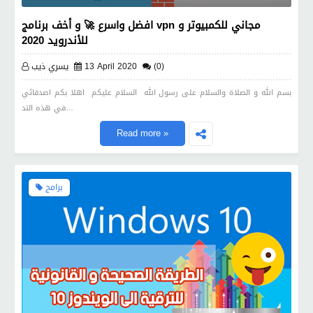
افضل واسرع 🚀 و أخف برنامج vpn مجاني للكمبيوتر و
للأندرويد 2020
(0)
13 April 2020
يسري ذيب
بسم الله و الصلاة والسلام على رسول الله السلام عليكم اهلا بكم اصدقائي
في هذه التد…
Read more »
برامج