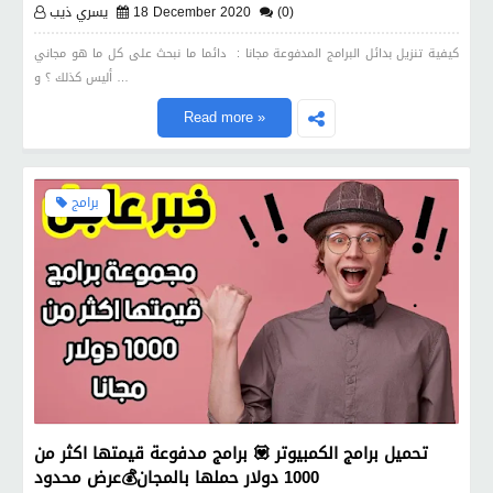
(0)
18 December 2020
يسري ذيب
كيفية تنزيل بدائل البرامج المدفوعة مجانا : دائما ما نبحث على كل ما هو مجاني
أليس كذلك ؟ و …
Read more »
برامج
تحميل برامج الكمبيوتر 💟 برامج مدفوعة قيمتها اكثر من
1000 دولار حملها بالمجان💰عرض محدود