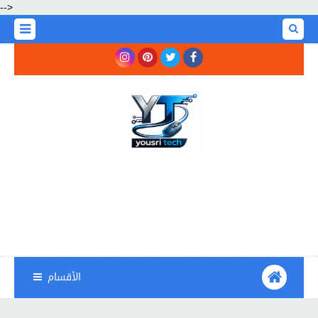
-->
الأقسام