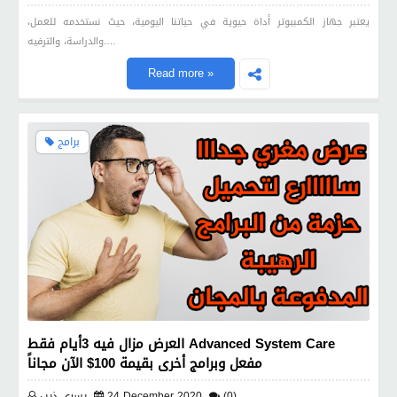
يعتبر جهاز الكمبيوتر أداة حيوية في حياتنا اليومية، حيث نستخدمه للعمل،
والدراسة، والترفيه.…
Read more »
برامج
العرض مزال فيه 3أيام فقط Advanced System Care
مفعل وبرامج أخرى بقيمة 100$ الآن مجاناً
(0)
24 December 2020
يسري ذيب