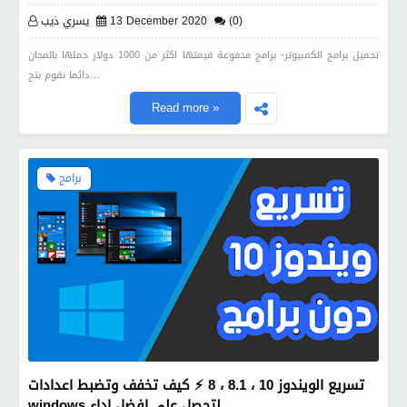
(0)
13 December 2020
يسري ذيب
تحميل برامج الكمبيوتر- برامج مدفوعة قيمتها اكثر من 1000 دولار حملها بالمجان
دائما نقوم بتح…
Read more »
برامج
تسريع الويندوز 10 ، 8.1 ، 8 ⚡ كيف تخفف وتضبط اعدادات
windows لتحصل على افضل اداء