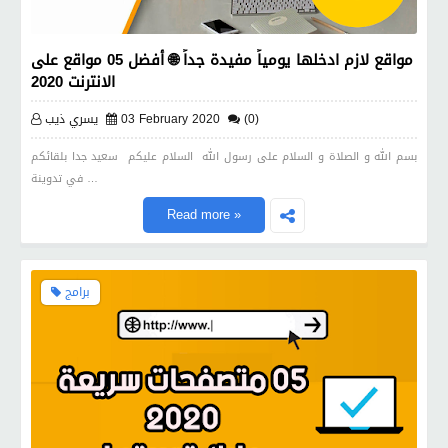
مواقع لازم ادخلها يومياً مفيدة جداً 🌐 أفضل 05 مواقع على
الانترنت 2020
(0)
03 February 2020
يسري ذيب
بسم الله و الصلاة و السلام على رسول الله السلام عليكم سعيد جدا بلقائكم
في تدوينة …
Read more »
برامج