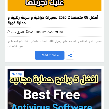
أفضل 05 متصفحات 2020 بمميزات خرافية و سرعة رهيبة و
حماية قوية
(0)
02 February 2020
يسري ذيب
بسم الله و الصلاة و السلام على رسول الله السلام عليكم اهلا بكم اصدقائي
في هذه الت…
Read more »
برامج