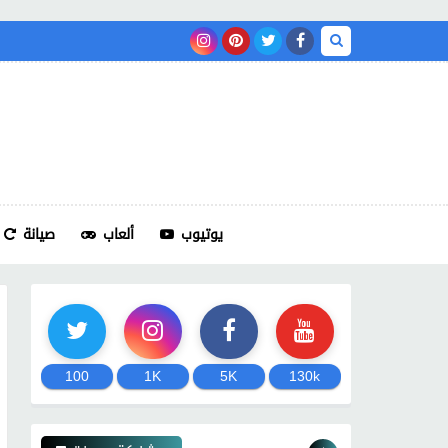
يوتيوب
ألعاب
صيانة
100
1K
5K
130k