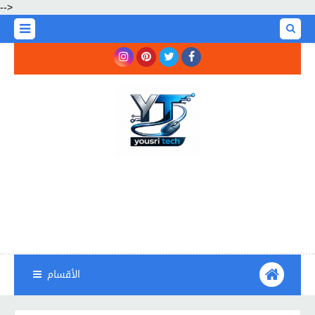
-->
الأقسام