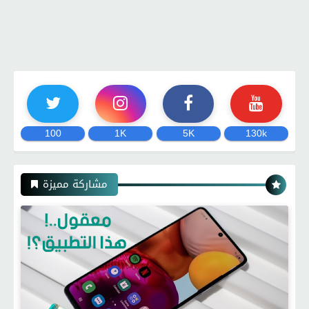
100
1K
5K
130k
مشاركة مميزة