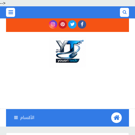
-->
الأقسام