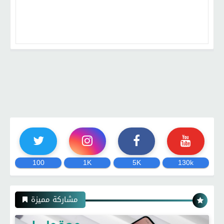
100
1K
5K
130k
مشاركة مميزة