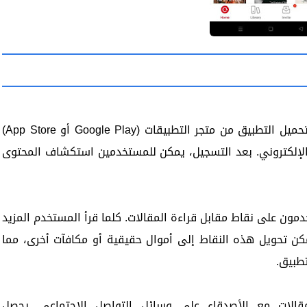
لبدء استخدام Cashzine، يجب على المستخدمين تحميل التطبيق من متجر التطبيقات (Google Play أو App Store)
 الإلكتروني. بعد التسجيل، يمكن للمستخدمين استكشاف المحتوى
ون على نقاط مقابل قراءة المقالات. كلما قرأ المستخدم المزيد
مكن تحويل هذه النقاط إلى أموال حقيقية أو مكافآت أخرى، مما
طبيق.
مقالات مع الأصدقاء على وسائل التواصل الاجتماعي. يحصل