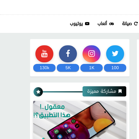
صيانة
ألعاب
يوتيوب
130k
5K
1K
100
مشاركة مميزة