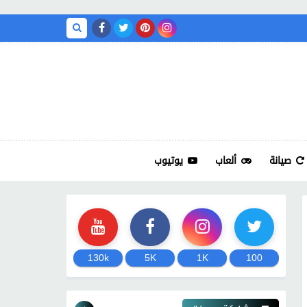
صيانة
ألعاب
يوتيوب
130k
5K
1K
100