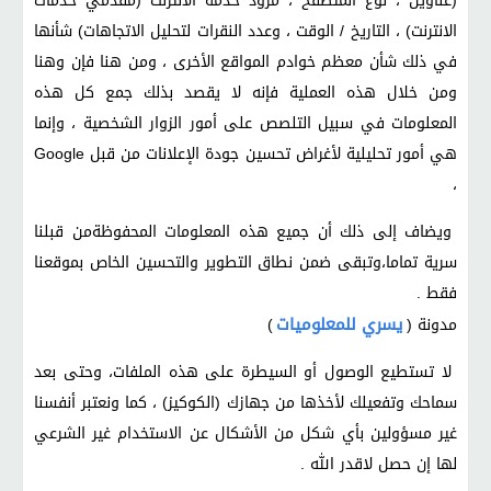
(عناوين ، نوع المتصفح ، مزود خدمة الانترنت (مقدمي خدمات
الانترنت) ، التاريخ / الوقت ، وعدد النقرات لتحليل الاتجاهات) شأنها
في ذلك شأن معظم خوادم المواقع الأخرى ، ومن هنا فإن وهنا
ومن خلال هذه العملية فإنه لا يقصد بذلك جمع كل هذه
المعلومات في سبيل التلصص على أمور الزوار الشخصية ، وإنما
هي أمور تحليلية لأغراض تحسين جودة الإعلانات من قبل Google
،
ويضاف إلى ذلك أن جميع هذه المعلومات المحفوظةمن قبلنا
سرية تماما،وتبقى ضمن نطاق التطوير والتحسين الخاص بموقعنا
فقط .
يسري للمعلوميات
مدونة (
)
لا تستطيع الوصول أو السيطرة على هذه الملفات، وحتى بعد
سماحك وتفعيلك لأخذها من جهازك (الكوكيز) ، كما ونعتبر أنفسنا
غير مسؤولين بأي شكل من الأشكال عن الاستخدام غير الشرعي
لها إن حصل لاقدر الله .