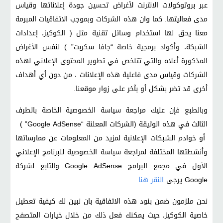
عبر بروتوكولات الانترنت لأغراض تحسين جودة إعلاناتها وقياس
مدى فعاليتها. كما وان هذه الشركات وبموجب الاتفاقيات المبرمة
معنا يحق لها استخدام وسائل تقنية مثل ( الكوكيز، إعدادات
الشبكة، وأكواد برمجية خاصة “جافا سكربت” ) لنفس الأغراض
المذكورة أعلاه والتي تتلخص في تطوير المحتوى الإعلاني لهذه
الشركات وقياس مدى فاعلية هذه الإعلانات ، من دون أي أهداف
أخرى قد تضر بشكل أو بآخر على زوار موقعنا.
وبالطبع فإن عليك مراجعة سياسة الخصوصية الخاصة بالطرف
الثالث في هذه الوثيقة (الشركات المعلنة “Google AdSense” )
أو خوادم الشبكات الإعلانية لمزيد من المعلومات عن ممارساتها
وأنشطتها المختلفة لمراجعة سياسة الخصوصية للبرنامج الإعلاني
الأول في مجمع البرامج Google AdSense والتابع لشركة
Google يرجى
النقر هنا
نحن ملزمون ضمن بنود هذه الاتفاقية بان نبين لك كيفية تعطيل
خاصية الكوكيز، حيث يمكنك فعل ذلك من خلال خيارات المتصفح