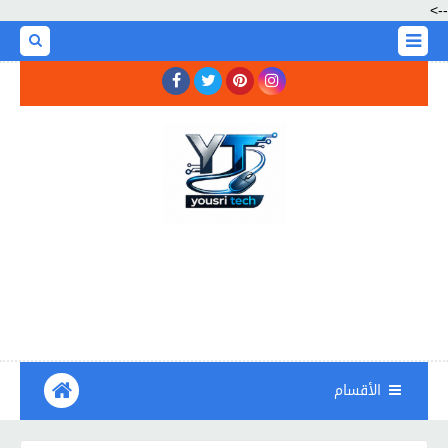
-->
الأقسام