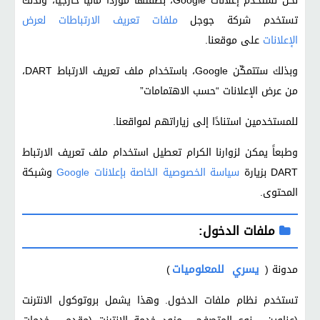
نحن نستخدم إعلانات Google، بصفتها مورِّدًا مالياً خارجيًا، ولذلك
تستخدم شركة جوجل
ملفات تعريف الارتباطات لعرض
الإعلانات
على موقعنا.
وبذلك ستتمكّن Google، باستخدام ملف تعريف الارتباط DART،
من عرض الإعلانات “حسب الاهتمامات”
للمستخدمين استنادًا إلى زياراتهم لمواقعنا.
وطبعاً يمكن لزوارنا الكرام تعطيل استخدام ملف تعريف الارتباط
DART بزيارة
سياسة الخصوصية الخاصة بإعلانات Google
وشبكة
المحتوى.
ملفات الدخول:
يسري
للمعلوميات
مدونة (
)
تستخدم نظام ملفات الدخول. وهذا يشمل بروتوكول الانترنت