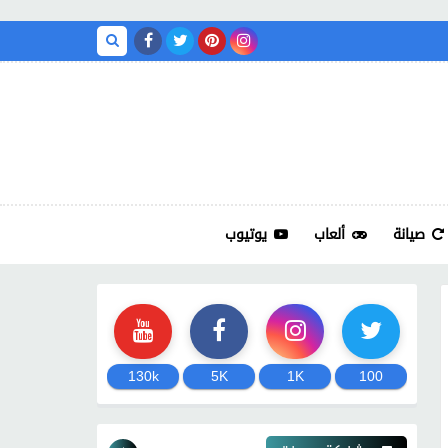
صيانة
ألعاب
يوتيوب
130k
5K
1K
100