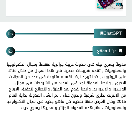
ChatGPT
عن الموقع
مدونة يسري تيك هى مدونة عربية جزائرية مهتمة بمجال التكنولوجيا
والمعلوميات , تقدم شروحات حصرية فى هذا المجال من خلال قناتنا
على اليوتيوب , كما توجد ايضا اقسام متنوعة فى عدد من المجالات
الاخرى , وايضا المدونة تجد فى العديد من الشروحات فى مجال
الويندوز والاندوريد, وايضا نقدم بعد الطرق والنصائح لتحقيق الارباح
من الانترنت بطرق شرعية وبدون عناء , تم انشاء المدونة بداية العام
2015 وكان الغرض منها تقديم كل ماهو جديد فى مجال التكنولوجيا
والمعلوميات ، مقر هذه المدونة الجزائر و مديرها يسري ديب.