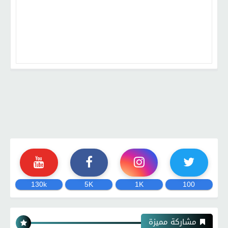
130k
5K
1K
100
مشاركة مميزة