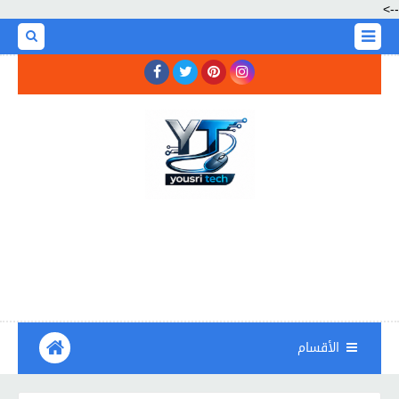
-->
الأقسام