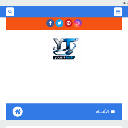
-->
الأقسام