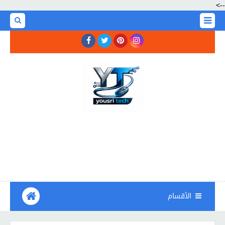
-->
الأقسام