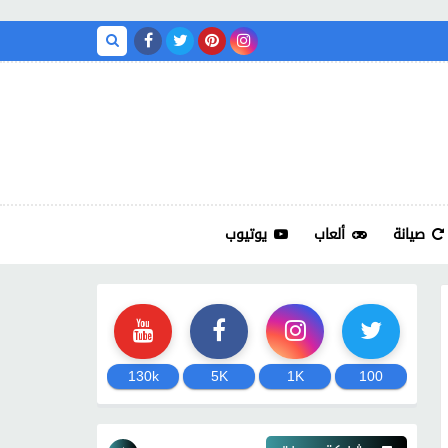
صيانة
ألعاب
يوتيوب
130k
5K
1K
100