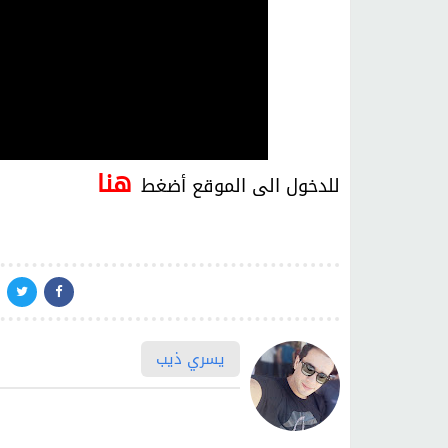
هنا
للدخول الى الموقع أضغط
يسري ذيب