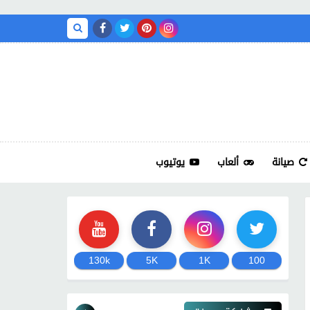
صيانة
ألعاب
يوتيوب
130k
5K
1K
100