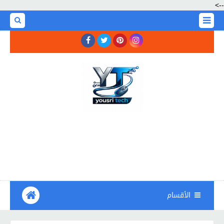
-->
الأقسام