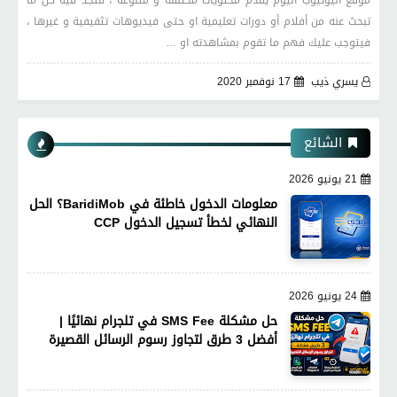
موقع اليوتيوب اليوم يقدم محتويات مختلفة و متنوعة ، فتجد فيه كل ما
تبحث عنه من أفلام أو دورات تعليمية او حتى فيديوهات تثقيفية و غيرها ،
فيتوجب عليك فهم ما تقوم بمشاهدته او …
يسري ذيب
17 نوفمبر 2020
الشائع
21 يونيو 2026
معلومات الدخول خاطئة في BaridiMob؟ الحل
النهائي لخطأ تسجيل الدخول CCP
24 يونيو 2026
حل مشكلة SMS Fee في تلجرام نهائيًا |
أفضل 3 طرق لتجاوز رسوم الرسائل القصيرة