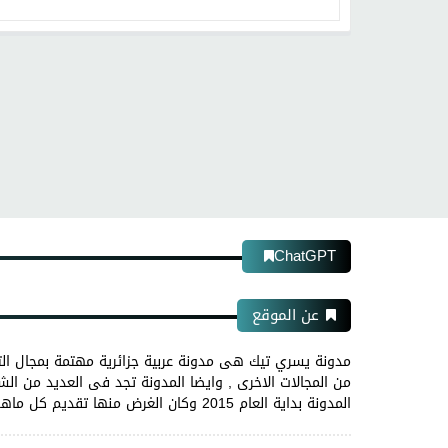
ChatGPT
عن الموقع
مدونة يسري تيك هى مدونة عربية جزائرية مهتمة بمجال الت
من المجالات الاخرى , وايضا المدونة تجد فى العديد من الشر
المدونة بداية العام 2015 وكان الغرض منها تقديم كل ماهو جديد فى مجال التكنولوجيا والمعلوميات ، مقر هذه المدونة الجزائر و مديرها يسري ديب.