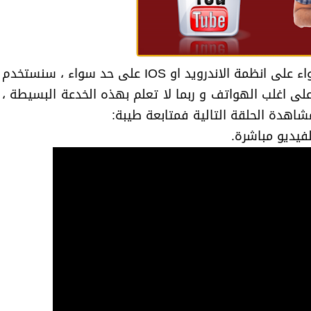
طبعا الطريقة سهلة جدا و يمكنك عملها سواء على انظمة الاندرويد او IOS على حد سواء ، سنستخدم
ى اغلب الهواتف و ربما لا تعلم بهذه الخدعة البسيطة ،
اهدة الحلقة التالية فمتابعة طيبة:
فيديو مباشرة.