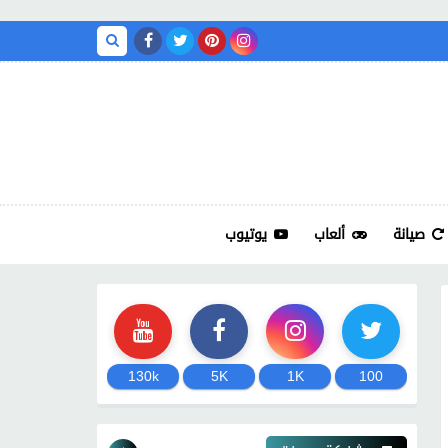
صيانة
ألعاب
يوتيوب
130k
5K
1K
100