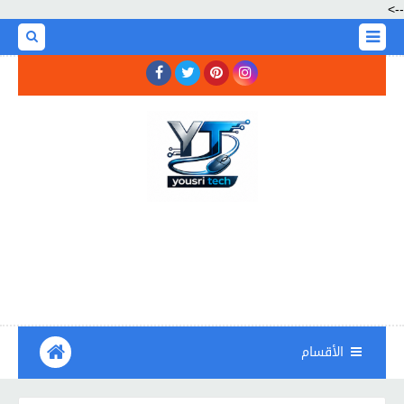
-->
الأقسام