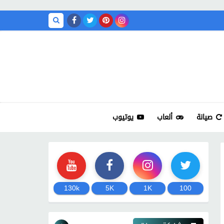
صيانة
ألعاب
يوتيوب
130k
5K
1K
100