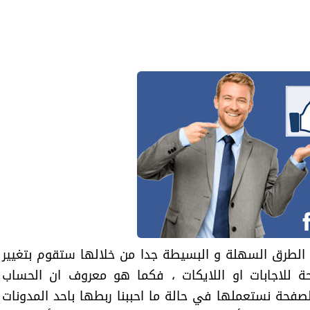
الطرق السهلة و البسيطة جدا من خلالها ستقوم بتغيير
لاجابات او اللايكات ، فكما هو معروف ان الحساب
ة نستعملها في حالة ما احببنا ربطها باحد المدونات