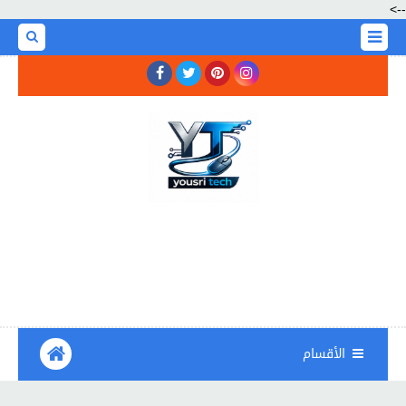
-->
الأقسام