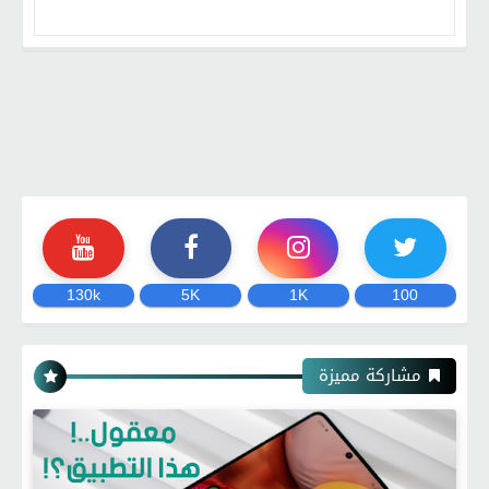
130k
5K
1K
100
مشاركة مميزة