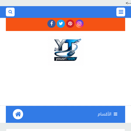
-->
الأقسام