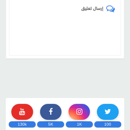
إرسال تعليق
130k
5K
1K
100