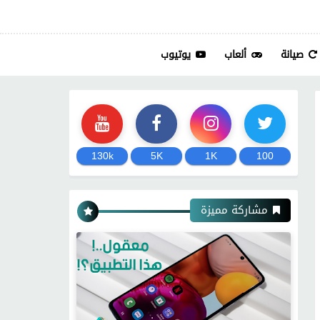
صيانة
ألعاب
يوتيوب
130k
5K
1K
100
مشاركة مميزة