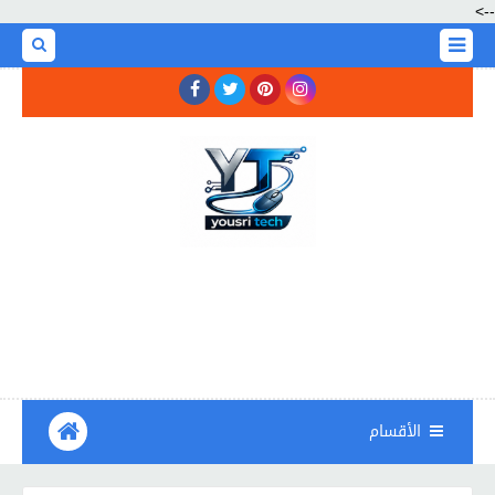
-->
الأقسام