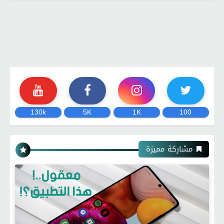
130k
5K
1K
100
مشاركة مميزة