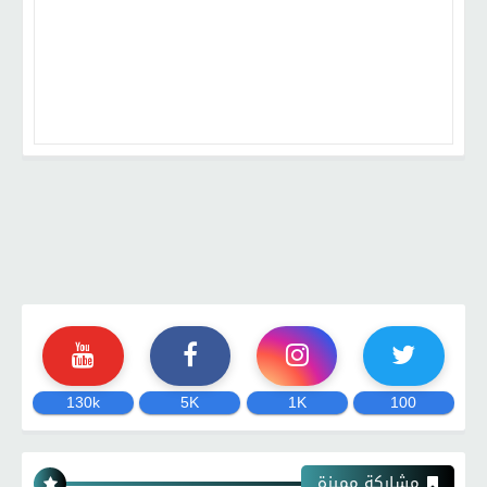
130k
5K
1K
100
مشاركة مميزة