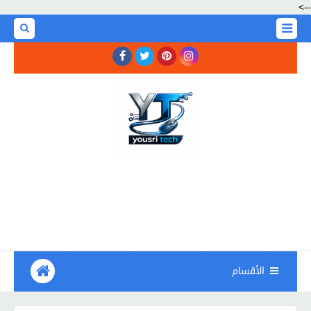
-->
الأقسام