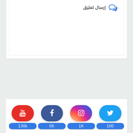
إرسال تعليق
130k
5K
1K
100