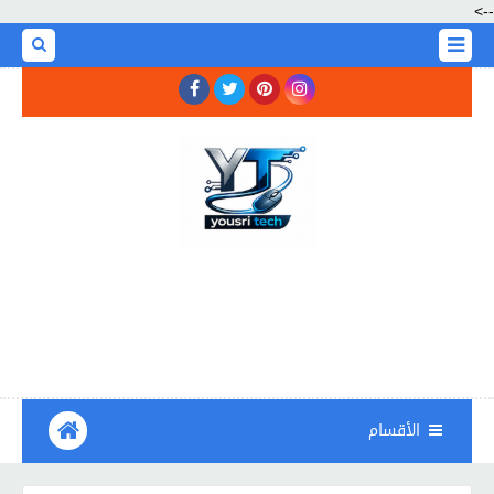
-->
الأقسام