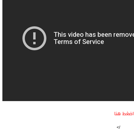
اضغط هنا
/>