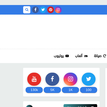
صيانة
ألعاب
يوتيوب
130k
5K
1K
100