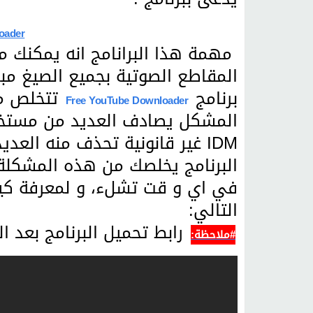
oader
مهمة هذا البرانامج انه يمكنك م
المقاطع الصوتية بجميع الصيغ مب
برنامج
تتخلص من
Free YouTube Downloader
المشكل يصادف العديد من مستخ
IDM غير قانونية تحذف منه الع
البرنامج يخلصك من هذه المشكلة
في اي و قت تشلء، و لمعرفة كيفي
التالي:
رابط تحميل البرنامج بعد ا
#ملاحظة: