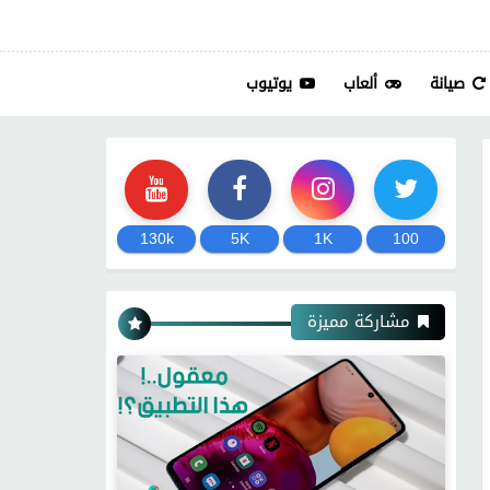
صيانة
ألعاب
يوتيوب
130k
5K
1K
100
مشاركة مميزة