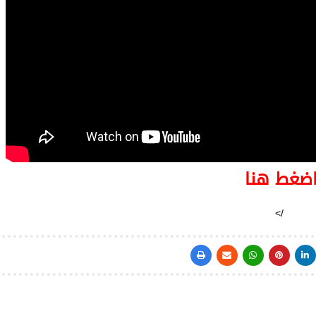
ضغط هنا
/>