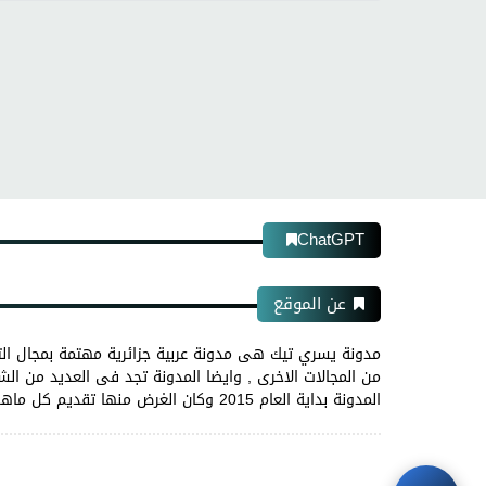
ChatGPT
عن الموقع
مدونة يسري تيك هى مدونة عربية جزائرية مهتمة بمجال الت
من المجالات الاخرى , وايضا المدونة تجد فى العديد من الشر
المدونة بداية العام 2015 وكان الغرض منها تقديم كل ماهو جديد فى مجال التكنولوجيا والمعلوميات ، مقر هذه المدونة الجزائر و مديرها يسري ديب.