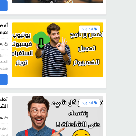
»
أفضل
اندرويد
mp3
يس
الملف
فعادة
»
تعلم
اندرويد
الشا
يس
اصلاح
لاصلا