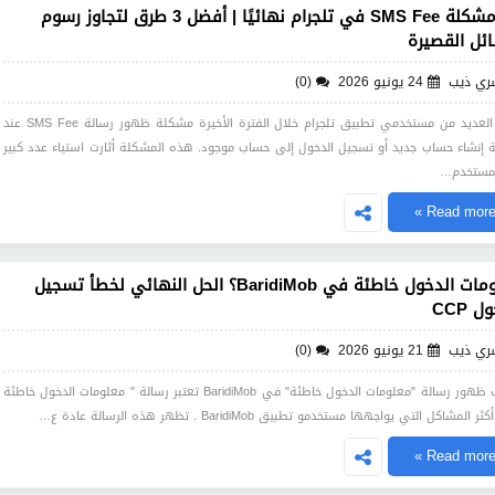
حل مشكلة SMS Fee في تلجرام نهائيًا | أفضل 3 طرق لتجاوز رسوم
ائل القصيرة
ري ذيب
24 يونيو 2026
(0)
واجه العديد من مستخدمي تطبيق تلجرام خلال الفترة الأخيرة مشكلة ظهور رسالة SMS Fee عند
ة إنشاء حساب جديد أو تسجيل الدخول إلى حساب موجود. هذه المشكلة أثارت استياء عدد كبير
لمستخدم…
Read more 
معلومات الدخول خاطئة في BaridiMob؟ الحل النهائي لخطأ تسجيل
ل CCP
ري ذيب
21 يونيو 2026
(0)
أسباب ظهور رسالة "معلومات الدخول خاطئة" في BaridiMob تعتبر رسالة " معلومات الدخول خاطئة
 المشاكل التي يواجهها مستخدمو تطبيق BaridiMob . تظهر هذه الرسالة عادة ع…
Read more 