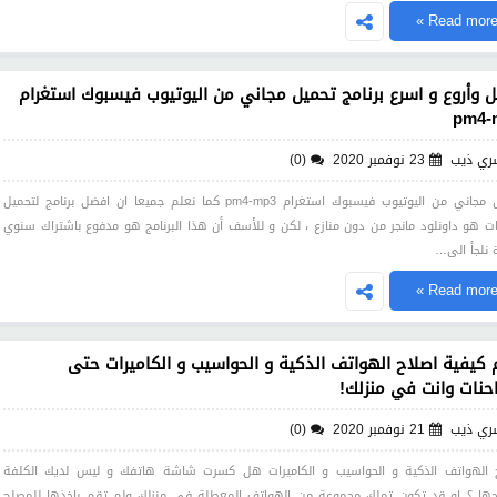
Read more 
 وأروع و اسرع برنامج تحميل مجاني من اليوتيوب فيسبوك استغرام
pm4-
ري ذيب
23 نوفمبر 2020
(0)
تحميل مجاني من اليوتيوب فيسبوك استغرام pm4-mp3 كما نعلم جميعا ان افضل برنامج لتحميل
ات هو داونلود مانجر من دون منازع ، لكن و للأسف أن هذا البرنامج هو مدفوع باشتراك سنوي
 نلجأ الى…
Read more 
 كيفية اصلاح الهواتف الذكية و الحواسيب و الكاميرات حتى
حنات وانت في منزلك!
ري ذيب
21 نوفمبر 2020
(0)
 الهواتف الذكية و الحواسيب و الكاميرات هل كسرت شاشة هاتفك و ليس لديك الكلفة
حها ؟ او قد تكون تملك مجموعة من الهواتف المعطلة في منزلك ولم تقم باخذها للمصلح