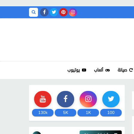
صيانة
ألعاب
يوتيوب
130k
5K
1K
100