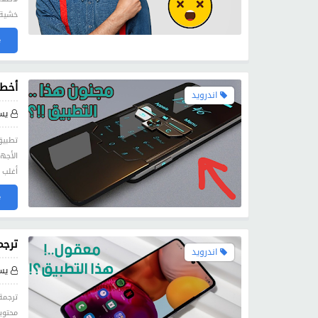
خشية 
»
أخطر
اندرويد
يس
تطبيق
الأجه
أغلب 
»
ترجم
اندرويد
يس
ترجمة
محتوي