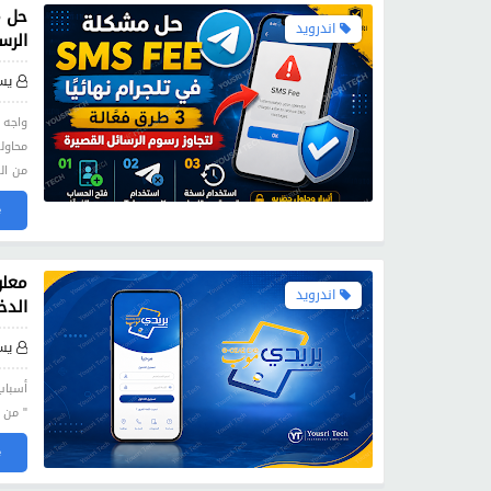
اندرويد
الرس
يس
محاول
من ا
»
اندرويد
الدخو
يس
" من أكثر
»