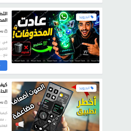
التط
اندرويد
المح
يس
في عص
لتخزي
نتع…
»
اندرويد
الحا
يس
، فقد
الهات