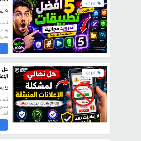
اندرويد
يس
أصبحت
وتنظي
ملايي
»
حل م
اندرويد
الإع
يس
تُعد 
يعاني
أث…
»