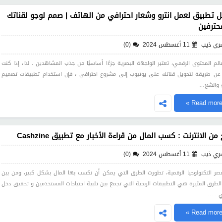
 تطبيق لعمل انترو وشعار احترافي من الهاتف | صمم لوجو لقناتك
حترفين
ري ذيب
11 أغسطس 2024
(0)
لم المحتوى الرقمي، تعتبر الواجهة البصرية جزءًا أساسيًا من جذب المشاهدين . لذا، إذا كنت
عن طريقة لتحويل قناتك على يوتيوب إلى مشروع احترافي ، فإن استخدام تطبيقات تصميم
رو والشع…
Read more 
 من الانترنت : كسب المال من قراءة الأخبار مع تطبيق Cashzine
ري ذيب
11 أغسطس 2024
(0)
ر التكنولوجيا الرقمية، تطورت الطرق التي يمكن أن نكسب بها المال بشكل كبير، ومن بين
لطرق المثيرة هي التطبيقات الربحية التي تجمع بين تلبية احتياجات المستخدمين و تحقيق دخل
 . …
Read more 