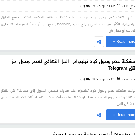
ري ذيب
06 يوليو 2026
(0)
تغيير رقم الهاتف في بريدي موب وربطه بحساب CCP والبطاقة الذهبية 2026 | جميع الطرق
الرسمية يواجه الكثير من مستخدمي بريدي موب (BaridiMob) في الجزائر مشكلة مزعجة بعد تغيير
لهاتف أو ضياع ش…
Read more 
شكلة عدم وصول كود تيليجرام | الحل النهائي لعدم وصول رمز
Telegra
ري ذيب
03 يوليو 2026
(0)
اجه مشكلة عدم وصول كود تيليجرام عند محاولة تسجيل الدخول إلى حسابك؟ هل تنتظر
رسالة SMS ولا يصل رمز التحقق مهما حاولت؟ لا تقلق، فأنت لست وحدك، إذ تُعد هذه المشكلة من
المشاكل التي …
Read more 
 تطبيقات أندرويد مجانية تستحق التجربة