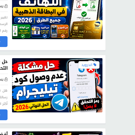
يس
رقم ا
»
حل م
اندرويد
التحقق m
يس
هل تو
أكثر 
»
أفضل