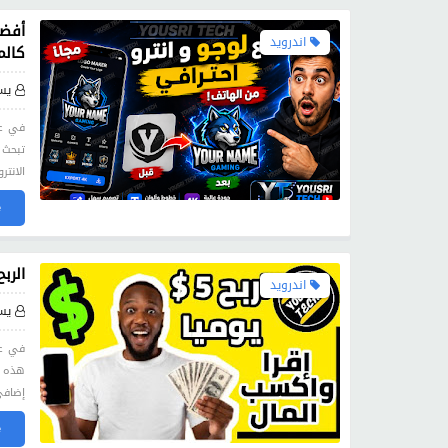
أفضل
اندرويد
كالم
يس
في عا
تبحث 
الانت
»
الربح
اندرويد
يس
في عص
هذه ا
إضافي
»