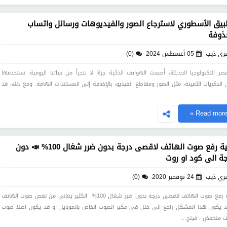
بيق الأسطوري لاسترجاع الصور والفيديوهات ورسائل واتساب
ذوفة
ري ذيب
05 أغسطس 2024
(0)
ر التكنولوجيا الحديثة، أصبحت الهواتف الذكية جزءًا لا يتجزأ من حياتنا اليومية. نستخدمها
ن الذكريات الثمينة، مثل الصور ومقاطع الفيديو، بالإضافة إلى المستندات الهامة. ومع ذلك، قد
Read more 
كيفية رفع صوت الهاتف لاقصى درجة بدون ضرر شغال 100% 📣 دون
جة الى كود او روت
ري ذيب
24 نوفمبر 2020
(0)
كيفية رفع صوت الهاتف لاقصى درجة بدون ضرر شغال 100% الكثير يعاني من نقص صوت الهاتف
 يكون هذا المشكل راجع الى خلل في مكبر الصوت الخاص بالموبايل او قد يكون اصلا صوت
ف منخفض ، فيلج…