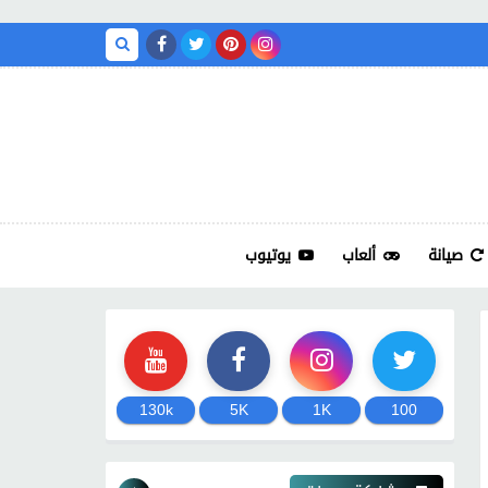
صيانة
ألعاب
يوتيوب
130k
5K
1K
100