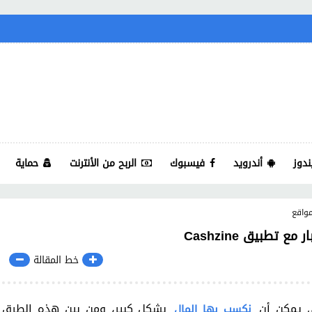
ندوز
أندرويد
فيسبوك
الربح من الأنترنت
حماية
واقع
 تطبيق Cashzine
خط المقالة
ي يمكن أن
بشكل كبير، ومن بين هذه الطرق
نكسب بها المال