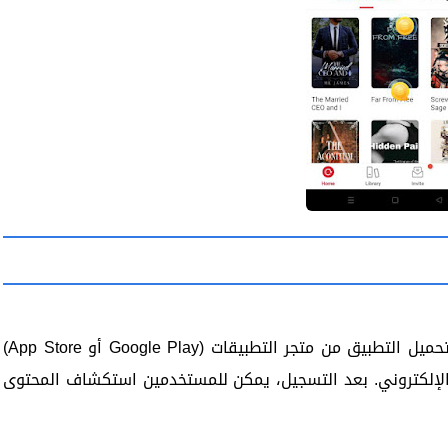
لبدء استخدام Cashzine، يجب على المستخدمين تحميل التطبيق من متجر التطبيقات (Google Play أو App Store)
 الإلكتروني. بعد التسجيل، يمكن للمستخدمين استكشاف المحتوى