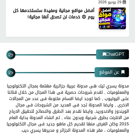
29 يونيو 2026
أفضل مواقع مجانية ومفيدة ستستخدمها كل
يوم 😍 خدمات لن تصدق أنها مجانية!
ChatGPT
عن الموقع
مدونة يسري تيك هى مدونة عربية جزائرية مهتمة بمجال التكنولوجيا
والمعلوميات , تقدم شروحات حصرية فى هذا المجال من خلال قناتنا
على اليوتيوب , كما توجد ايضا اقسام متنوعة فى عدد من المجالات
الاخرى , وايضا المدونة تجد فى العديد من الشروحات فى مجال
الويندوز والاندوريد, وايضا نقدم بعد الطرق والنصائح لتحقيق الارباح
من الانترنت بطرق شرعية وبدون عناء , تم انشاء المدونة بداية العام
2015 وكان الغرض منها تقديم كل ماهو جديد فى مجال التكنولوجيا
والمعلوميات ، مقر هذه المدونة الجزائر و مديرها يسري ديب.