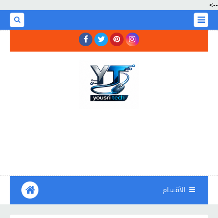
-->
الأقسام