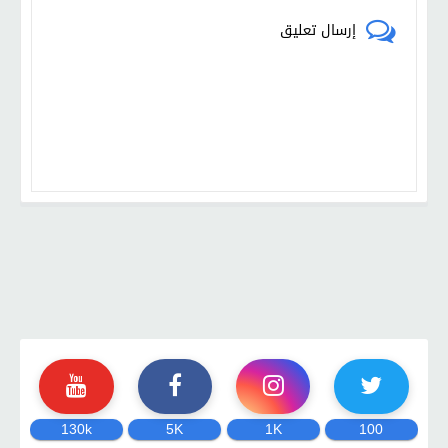
إرسال تعليق
130k
5K
1K
100