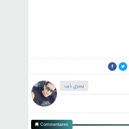
يسري ذيب
Commentaires