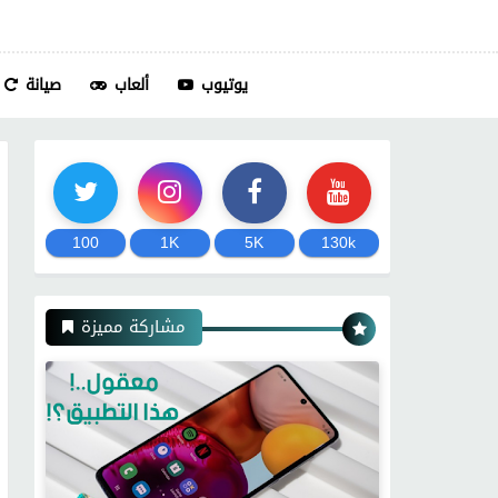
يوتيوب
ألعاب
صيانة
100
1K
5K
130k
مشاركة مميزة