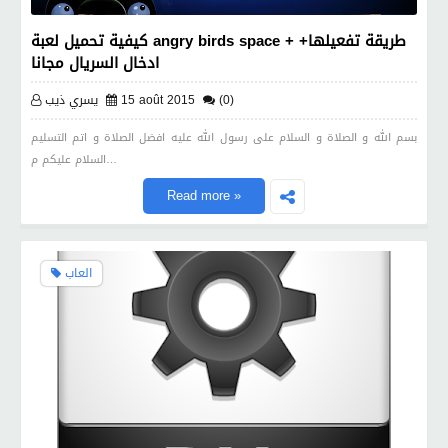
كيفية تحميل لعبة angry birds space + طريقة تفعيلها+
ادخال السريال مجانا
(0)
15 août 2015
يسري ذيب
بسم الله و الصلاة و السلام على رسول الله عليه افضل الصلاة و اتم التسليم
السلام عليكم م…
Read more »
العاب