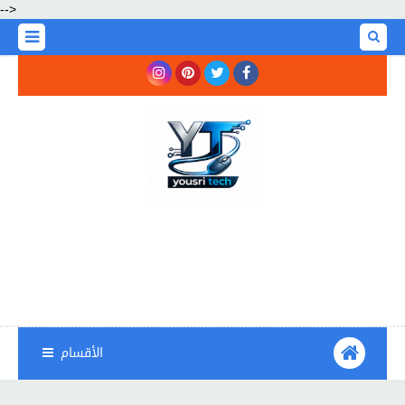
-->
الأقسام