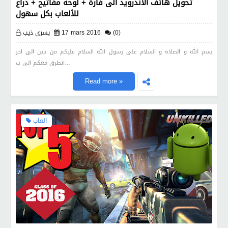
تحويل هاتف الأندرويد الى فأرة + لوحة مفاتيح + ذراع
للألعاب بكل سهول
(0)
17 mars 2016
يسري ذيب
بسم الله و الصلاة و السلام على رسول الله السلام عليكم من حين الى اخر
اتطرق معكم الى ب…
Read more »
العاب