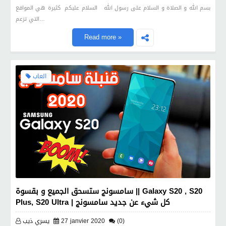
بسم الله و الصلاة و السلام على رسول الله السلام عليكم كثيرة هي المواقع
التي تزعم…
Read more »
العاب
سامسونج ستسحق الجميع و بقسوة || Galaxy S20 , S20
Plus, S20 Ultra | كل شيء عن جديد سامسونج
(0)
27 janvier 2020
يسري ذيب