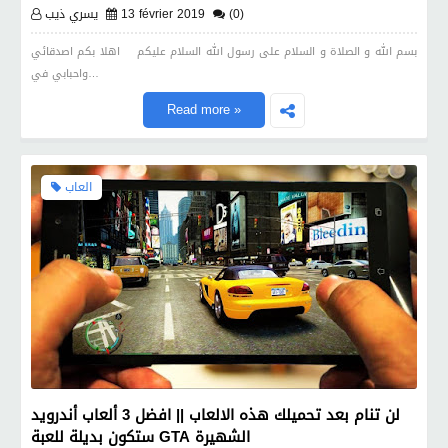
(0)
13 février 2019
يسري ذيب
بسم الله و الصلاة و السلام على رسول الله السلام عليكم اهلا بكم اصدقائي
واحبابي في…
Read more »
العاب
لن تنام بعد تحميلك هذه الالعاب || افضل 3 ألعاب أندرويد
ستكون بديلة للعبة GTA الشهيرة