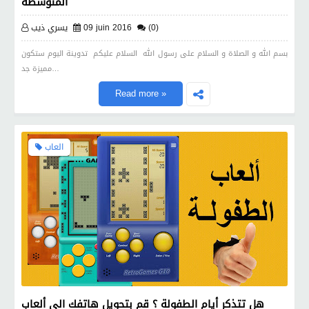
المتوسطة
(0)
09 juin 2016
يسري ذيب
بسم الله و الصلاة و السلام على رسول الله السلام عليكم تدوينة اليوم ستكون
مميزة جد…
Read more »
العاب
هل تتذكر أيام الطفولة ؟ قم بتحويل هاتفك الى ألعاب