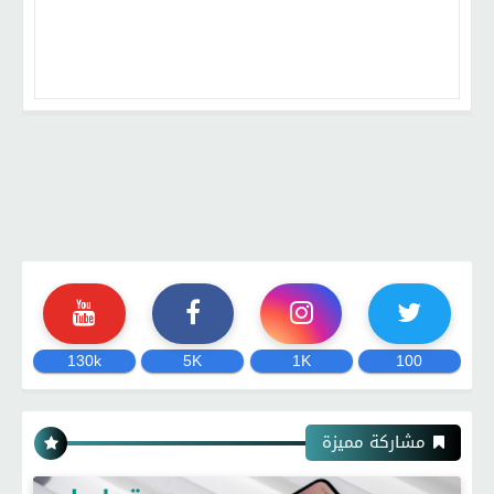
130k
5K
1K
100
مشاركة مميزة