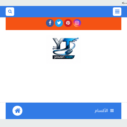
-->
الأقسام