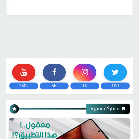
130k
5K
1K
100
مشاركة مميزة