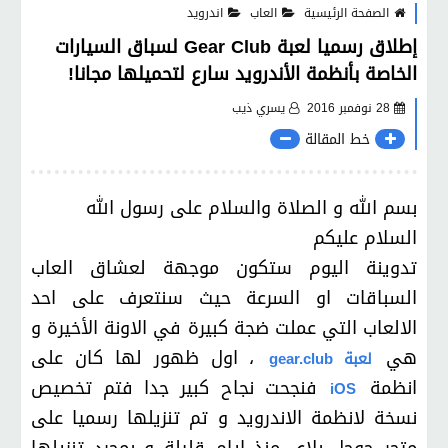
الصفحة الرئيسية
العاب
اندرويد
إطلاق رسميا لعبة Gear Club لسباق السيارات
الخاصة بأنظمة الأندرويد سارع لتحميلها مجانا!
28 نوفمبر 2016
يسري ذيب
خط المقالة
بسم الله و الصلاة والسلام على رسول الله
السلام عليكم
تدوينة اليوم ستكون موجهة لعشاق العاب
السباقات او السرعة حيث سنتعرف على احد
الالعاب التي عملت ضجة كبيرة في الاونة الأخيرة و
هي
، اول ظهور لها كان على
لعبة gear.club
انظمة
فنجحت نجاح كبير جدا فتم تخصيص
iOS
نسخة لانظمة الاندرويد و تم تنزيلها رسميا على