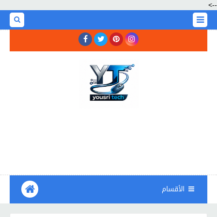
-->
الأقسام