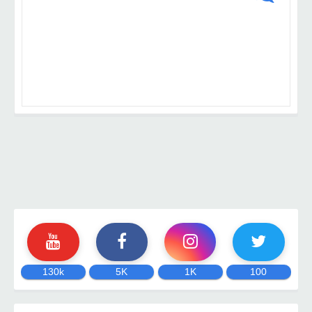
130k
5K
1K
100