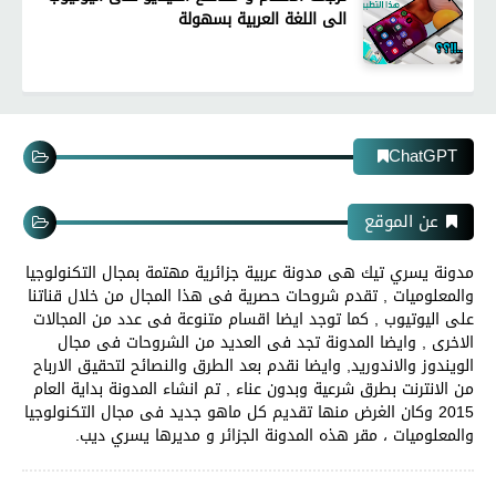
الى اللغة العربية بسهولة
ChatGPT
عن الموقع
مدونة يسري تيك هى مدونة عربية جزائرية مهتمة بمجال التكنولوجيا
والمعلوميات , تقدم شروحات حصرية فى هذا المجال من خلال قناتنا
على اليوتيوب , كما توجد ايضا اقسام متنوعة فى عدد من المجالات
الاخرى , وايضا المدونة تجد فى العديد من الشروحات فى مجال
الويندوز والاندوريد, وايضا نقدم بعد الطرق والنصائح لتحقيق الارباح
من الانترنت بطرق شرعية وبدون عناء , تم انشاء المدونة بداية العام
2015 وكان الغرض منها تقديم كل ماهو جديد فى مجال التكنولوجيا
والمعلوميات ، مقر هذه المدونة الجزائر و مديرها يسري ديب.