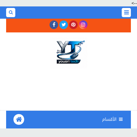
-->
الأقسام