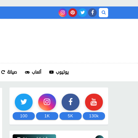
يوتيوب
ألعاب
صيانة
100
1K
5K
130k