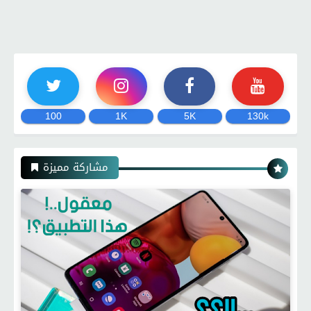
100
1K
5K
130k
مشاركة مميزة