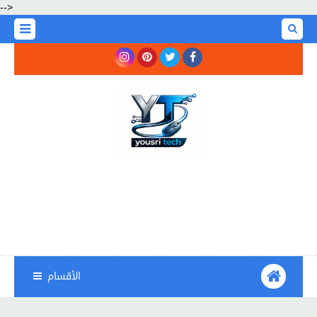
-->
الأقسام