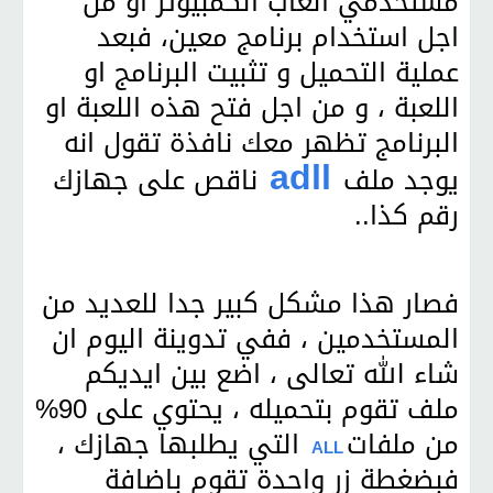
مستخدمي العاب الكمبيوتر او من
اجل استخدام برنامج معين، فبعد
عملية التحميل و تثبيت البرنامج او
اللعبة ، و من اجل فتح هذه اللعبة او
البرنامج تظهر معك نافذة تقول انه
adll
يوجد ملف
ناقص على جهازك
رقم كذا..
فصار هذا مشكل كبير جدا للعديد من
المستخدمين ، ففي تدوينة اليوم ان
شاء الله تعالى ، اضع بين ايديكم
ملف تقوم بتحميله ، يحتوي على 90%
من ملفات
التي يطلبها جهازك ،
ALL
فبضغطة زر واحدة تقوم باضافة