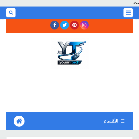
-->
الأقسام