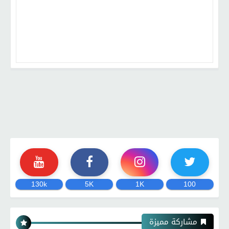
130k
5K
1K
100
مشاركة مميزة