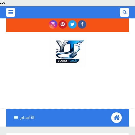
-->
الأقسام