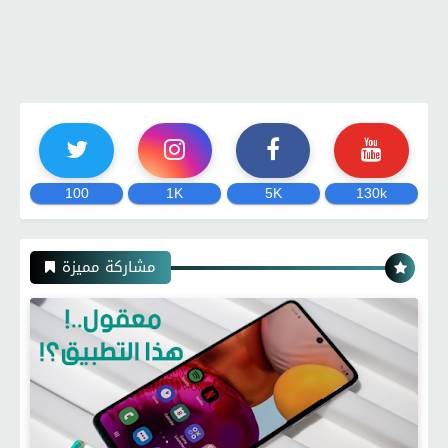
100
1K
5K
130k
مشاركة مميزة