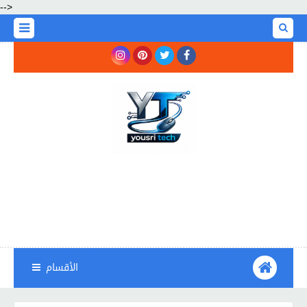
-->
الأقسام