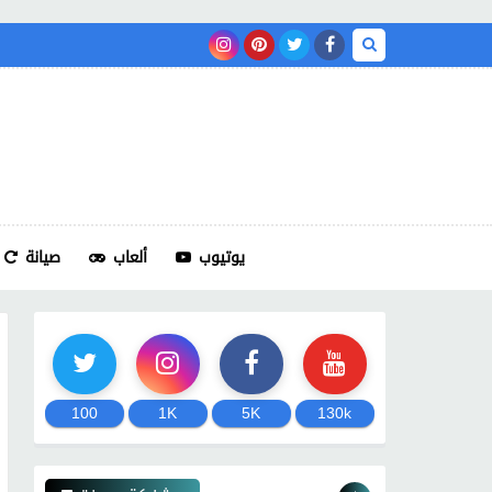
يوتيوب
ألعاب
صيانة
100
1K
5K
130k