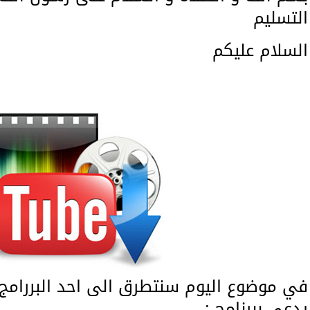
التسليم
السلام عليكم
في موضوع اليوم سنتطرق الى احد البررامج ا
يدعى ببرنامج :