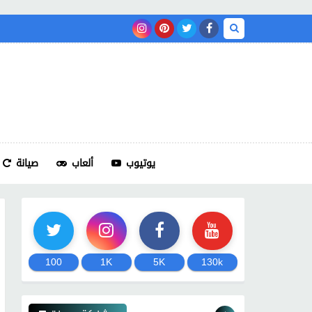
يوتيوب
ألعاب
صيانة
100
1K
5K
130k