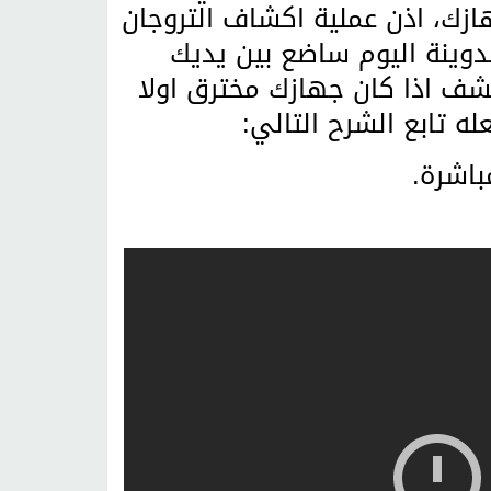
ازك، اذن عملية اكشاف التروجان
وينة اليوم ساضع بين يديك
ف اذا كان جهازك مخترق اولا
ه تابع الشرح التالي:
باشرة.