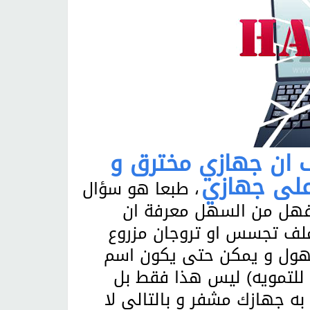
 ان جهازي مخترق و
لى جهازي
، طبعا هو سؤال
فهل من السهل معرفة ان
ملف تجسس او تروجان مزروع
جهول و يمكن حتى يكون اسم
 للتمويه) ليس هذا فقط بل
 جهازك مشفر و بالتالي لا